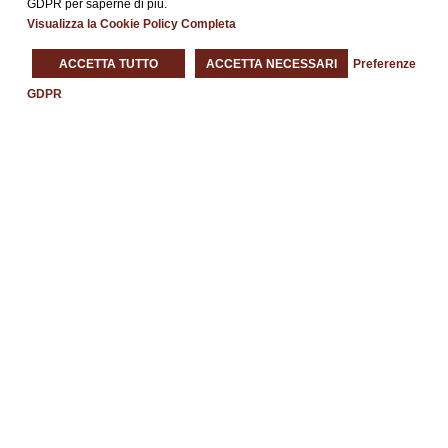
GDPR per saperne di più.
Leggi Tutto »
Visualizza la Cookie Policy Completa
ACCETTA TUTTO
ACCETTA NECESSARI
Preferenze
GDPR
Each BWH® Hotels property is independently owned and
operated.
®
Bestwestern.it
–
BW Rewards
Contatti
Viale Brianza 160/166
20092 – Cinisello Balsamo (MI)
Email:
monzaebrianza.mi@bestwestern.it
Telefono:
+39 026602111
CIR: 015077-ALB-00008